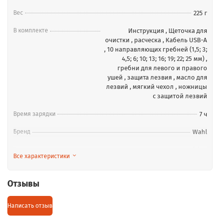
Вес
225 г
В комплекте
Инструкция
,
Щеточка для
очистки
,
расческа
,
Кабель USB-A
,
10 направляющих гребней (1,5; 3;
4,5; 6; 10; 13; 16; 19; 22; 25 мм)
,
гребни для левого и правого
ушей
,
защита лезвия
,
масло для
лезвий
,
мягкий чехол
,
ножницы
с защитой лезвий
Время зарядки
7 ч
Бренд
Wahl
Тип аккумулятора
Li-ion
Все характеристики
Минимальная длина среза
0.8 мм
Отзывы
Написать отзыв