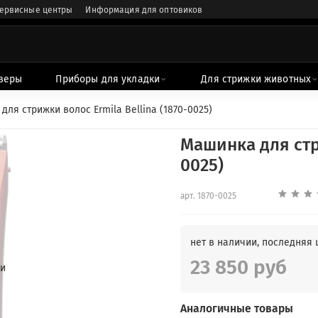
ервисные центры
Информация для оптовиков
веры
Приборы для укладки
Для стрижки животных
для стрижки волос Ermila Bellina (1870-0025)
Машинка для стри
0025)
арт.
1870-0025
нет в наличии, последняя 
23 850 руб
ии
Аналогичные товары