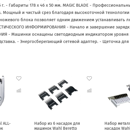
75 г. - Габариты 178 х 46 х 50 мм. MAGIC BLADE - Профессионал
мм. Мощный и чистый срез благодаря высокоточной технологи
ожевого блока позволяет одним движением устанавливать л
МА АКУСТИЧЕСКОГО ИНФОРМИРОВАНИЯ - Начало и завершение заря
 - Машинки оснащены светодиодным индикатором уровня зар
я подставка. - Энергосберегающий сетевой адаптер. - Щеточка дл
 ALL-
Набор из 6 насадок для
Набор метал
ок
машинок Wahl Beretto
насадок Wahl 