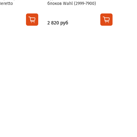
eretto
блоков Wahl (2999-7900)
спрей W
spray (
2 820 руб
3 890 