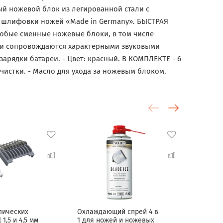
ьный ножевой блок из легированной стали с
и шлифовки ножей «Made in Germany». БЫСТРАЯ
юбые сменные ножевые блоки, в том числе
дки сопровождаются характерными звуковыми
ядки батареи. - Цвет: красный. В КОМПЛЕКТЕ - 6
я чистки. - Масло для ухода за ножевым блоком.
лических
Охлаждающий спрей 4 в
Очища
1,5 и 4,5 мм
1 для ножей и ножевых
(дезин