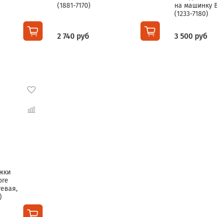
(1881-7170)
на машинку B
(1233-7180)
2 740 руб
3 500 руб
жки
ore
евая,
)