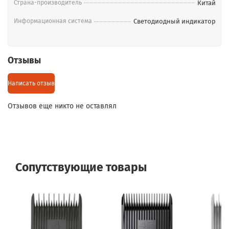
Страна-производитель
Китай
мм
Комплектация
Информационная система
Светодиодный индикатор
машинка-1шт, насадки-10 шт, расчески-2шт, ножницы-1шт,
сумка, масло, щеточка
Отзывы
Написать отзыв
Отзывов еще никто не оставлял
Сопутствующие товары