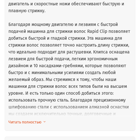
двигатель и скоростные ножи обеспечивают быструю и
плавную стрижку.
Благодаря мощному двигателю и лезвиям с быстрой
подачей машинка для стрижки волос Rapid Clip позволяет
добиться быстрой и гладкой стрижки. Эта машинка для
стрижки волос позволяет точно настроить длину стрижки,
что идеально подходит для растушевки. Клипса оснащена
лезвием для быстрой подачи, легким эргономичным
дизайном и 10 насадками-гребнями, которые позволяют
быстро и с минимальными усилиями создать любой
желаемый образ. Мы стремимся к тому, чтобы наши
машинки для стрижки волос всех типов были на высшем
уровне. И есть только один способ добиться этого:
использовать прочную сталь. Благодаря прецизионному
шлифованию стали с использованием алмазной оснастки
мы создаем исключительно точные, долговечные и
эффективные лезвия. С помощью бокового конического
Читать полностью
рычага Rapid Clip вы можете легко регулировать длину
режущего лезвия без фиксированной длины. Это дает вам