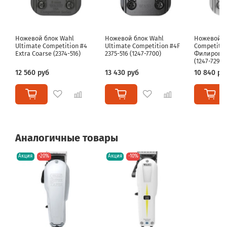
Ножевой блок Wahl
Ножевой блок Wahl
Ножевой б
Ultimate Competition #4
Ultimate Competition #4F
Competitio
Extra Coarse (2374-516)
2375-516 (1247-7700)
Филировоч
(1247-7290)
12 560 руб
13 430 руб
10 840 ру
Аналогичные товары
Акция
-20%
Акция
-10%