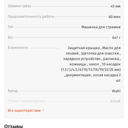
эффективностью удовлетворит ваши потребности в
Ширина среза
45 мм
стрижке.
Продолжительность работы
60 мин
Тип
Машинка для стрижки
Вес
647 г
В комплекте
Защитная крышка
,
Масло для
лезвий
,
Щеточка для очистки
,
зарядное устройство
,
расческа
,
ножницы
,
чехол
,
10 насадок
(1.5/3/4.5/6/10/13/16/19/22/25 мм)
,
документация
,
косая насадка 2
шт
Бренд
Wahl
Страна-производитель
Китай
Все характеристики
Минимальная длина среза
0.8 мм
Отзывы