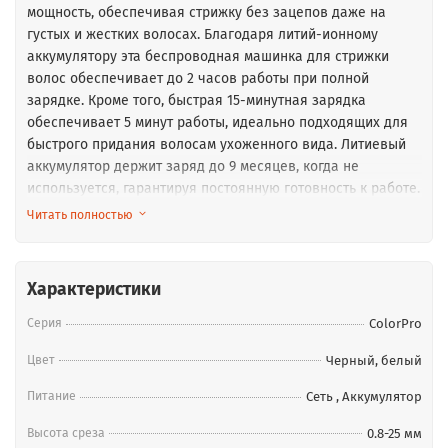
мощность, обеспечивая стрижку без зацепов даже на
густых и жестких волосах. Благодаря литий-ионному
аккумулятору эта беспроводная машинка для стрижки
волос обеспечивает до 2 часов работы при полной
зарядке. Кроме того, быстрая 15-минутная зарядка
обеспечивает 5 минут работы, идеально подходящих для
быстрого придания волосам ухоженного вида. Литиевый
аккумулятор держит заряд до 9 месяцев, когда не
используется, гарантируя постоянную готовность к работе.
Удобный индикатор питания Smart Power мигает красным
Читать полностью
при низком заряде, горит красным во время зарядки и
загорается синим при полной зарядке. Эта машинка для
стрижки также удобна для путешествий благодаря
Характеристики
совместимости с напряжением во всех странах мира (100–
240 В), что позволяет вам без труда подстригать волосы,
Серия
ColorPro
где бы вы ни находились. Оцените точность и
Цвет
Черный, белый
универсальность аккумуляторной машинки для стрижки
волос Wahl Color Pro. Доверьтесь Wahl, ведущему бренду в
Питание
Сеть
,
Аккумулятор
области груминга, и получите высокопроизводительную
машинку для стрижки, которая с легкостью и
Высота среза
0.8-25 мм