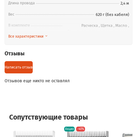
Длина провода
2,4 м
Вес
620 г (без кабеля)
В комплекте
Расческа
,
Щетка
,
Масло
,
Защитная насадка для ножевого
Все характеристики
блока
,
8 премиум насадок: 1.5 мм,
3 мм, 4.5 мм, 6 мм, 10 мм, 13 мм, 19
мм, 25 мм
Отзывы
Нож
CHROME BLADE, фиксированный,
из легированной стали с
Написать отзыв
дополнительным
хромированным покрытием
Отзывов еще никто не оставлял
Размер
160x50x40 мм
Напряжение
100-240 В, 50-60 Гц
Бренд
Wahl
Сопутствующие товары
Материал
Нержавеющая сталь
Акция
-40%
Страна-производитель
Венгрия