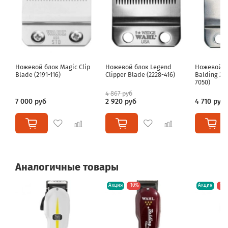
Насадки
1,5 мм
,
3 мм
,
4,5 мм
,
6 мм
,
10 мм
,
13 мм
,
19 мм
,
25 мм
Ножевой блок Magic Clip
Ножевой блок Legend
Ножевой б
Blade (2191-116)
Clipper Blade (2228-416)
Balding 210
7050)
4 867 руб
7 000 руб
2 920 руб
4 710 руб
Аналогичные товары
Акция
-10%
Акция
-10