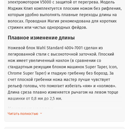
электромотором V5000 с защитой от перегрева. Модель
Мэджик Клип комплектуется плоским ножом без рифления,
которым удобно выполнять плавные переходы длины на
волосах. Проводная Магия рекомендована для коротких
стрижек или чистых однородных фейдов.
Плавное изменение длины
Ножевой блок Wahl Standard 4004-7001
сделан из
легированной стали с высокоточной заточкой. Плоский
нож имеет увеличенный наклон (в сравнении со
стандартным режущим блоком машинок Super Taper, Icon,
Chrome Super Taper) и гладкую гребенку без борозд. За
счет плоской гребенки ножа мастер лучше чувствует
рельеф головы, что помогает избегать «ям» и «холмов».
Длина среза плавно изменяется рычагом на левом торце
машинки от 0,8 мм до 2,5 мм.
Комплект насадок
Читать полностью
Для оформления плавных переходов машинка
комплектуется набором из 8 насадок с длиной среза в