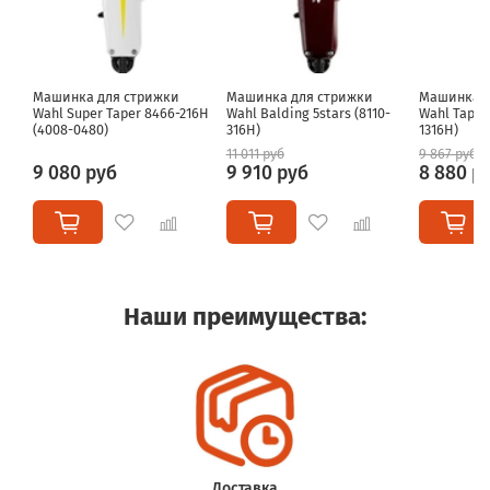
Машинка для стрижки
Машинка для стрижки
Машинка д
Wahl Super Taper 8466-216H
Wahl Balding 5stars (8110-
Wahl Taper
(4008-0480)
316H)
1316H)
11 011 руб
9 867 руб
9 080 руб
9 910 руб
8 880 р
Наши преимущества:
Доставка