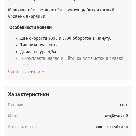
Машинка обеспечивает бесшумную работу и низкий
уровень вибрации.
Особенности модели
Две скорости 3000 и 3700 оборотов в минуту.
Тип питания - сеть
Длина шнура 4,3м
В комплекте: масло и щёточка для чистки и смазки
ножа.
Читать полностью
Быстросменный ножевой блок типа "А5" из легированной
стали с высотой среза 1,5мм и шириной 47мм,
обеспечивает длительный срок службы.
Характеристики
Питание
Сеть
Мотор
Бесщёточный
Скорость мотора
3000-3700 об/мин