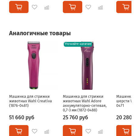
Аналогичные товары
Уточняйте наличие
Машинка для стрижки
Машинка для стрижки
Машинка д
животных Wahl Creativa
животных Wahl Adore
шерсти Wah
(1876-0481)
аккумуляторно-сетевая,
0471
0,7-3 мм (1872-0488)
51 660 руб
25 760 руб
20 280 