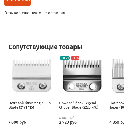
Написать отзыв
Отзывов еще никто не оставлял
Сопутствующие товары
Акция
-40%
Ножевой блок Magic Clip
Ножевой блок Legend
Ножевой б
Blade (2191-116)
Clipper Blade (2228-416)
Taper (1006
4 867 руб
7 000 руб
2 920 руб
4 350 руб