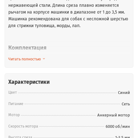
нержавеющей стали. Длина среза плавно изменяется
рычагом на корпусе машинки в диапазоне от 1 до 3,5 мм.
Машинка рекомендована для собак с несложной шерстью
для стрижки туловища, морды, лап.
Комплектация
Машинка для стрижки
Читать полностью
Насадки, 3, 6, 10, 13 мм
Расческа
Ножницы
Характеристики
Крышка для защиты ножа
Щетка для чистки лезвий
Цвет
Синий
Масло
Питание
Сеть
Кейс для хранения
Обучающий DVD-диск
Мотор
Анкерный мотор
Скорость мотора
6000 об/мин
Высота среза
1-3,5 мм