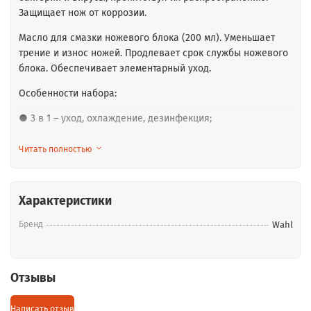
Защищает нож от коррозии.
Масло для смазки ножевого блока (200 мл). Уменьшает
трение и износ ножей. Продлевает срок службы ножевого
блока. Обеспечивает элементарный уход.
Особенности набора:
● 3 в 1 – уход, охлаждение, дезинфекция;
● в комплект входит щеточка для очистки;
Читать полностью
● наличие удобной сумочки для хранения и переноски;
● очищающая салфеточка в комплекте.
Характеристики
Бренд
Wahl
Отзывы
Написать отзыв