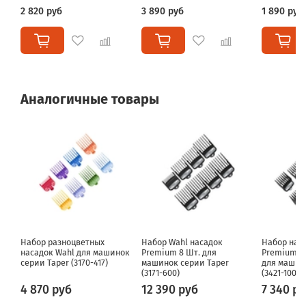
2 820 руб
3 890 руб
1 890 руб
Аналогичные товары
Набор разноцветных
Набор Wahl насадок
Набор нас
насадок Wahl для машинок
Premium 8 Шт. для
Premium 1,5
серии Taper (3170-417)
машинок серии Taper
для машин
(3171-600)
(3421-100)
4 870 руб
12 390 руб
7 340 р