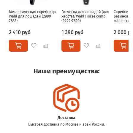
Металлическая скребница
Расческа для лошадей (для
Скребница
Wahl для лошадей (2999-
хвоста)/Wahl Horse comb
резиновая
7835)
(2999-7820)
rubber curr
2 410 руб
1 390 руб
2 000 р
Наши преимущества:
Доставка
Быстрая доставка по Москве и всей России.