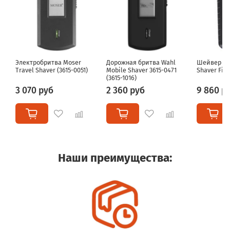
Электробритва Moser
Дорожная бритва Wahl
Шейвер WA
Travel Shaver (3615-0051)
Mobile Shaver 3615-0471
Shaver Five
(3615-1016)
3 070 руб
2 360 руб
9 860 р
Наши преимущества: