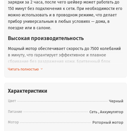
зарядки за 2 часа, после чего шейвер может работать до
150 минут без подключения к сети. При необходимости его
можно использовать и в проводном режиме, что делает
прибор универсальным в любых условиях — дома, в
поездке или в салоне.
Высокая производительность
Мощный мотор обеспечивает скорость до 7500 колебаний
в минуту, что гарантирует эффективное и плавное
сбривание без раздражения кожи. Бритвенный блок
позволяет срезать волосы на уровне всего 0,05 мм,
Читать полностью
обеспечивая результат, максимально приближенный к
гладкости после традиционного бритья.
Компактный и лёгкий
Характеристики
Цвет
Черный
Прибор весит всего 120 граммов и отличается
миниатюрными габаритами, что особенно удобно при
Питание
Сеть
,
Аккумулятор
обработке сложных зон — например, контуров шеи, линии
щёк и висков. Его удобно держать в руке, а прорезиненное
Мотор
Роторный мотор
покрытие предотвращает выскальзывание во время