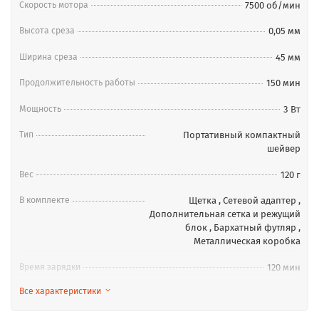
Скорость мотора
7500 об/мин
работы.
Надёжный выбор для профессионалов и
Высота среза
0,05 мм
путешественников
Ширина среза
45 мм
Wahl 3616 Mobile Shaver — это качественный, надёжный и
Продолжительность работы
150 мин
мобильный инструмент для безупречного бритья. Его
выбирают за стабильность результата, эргономику и
Мощность
3 Вт
простоту в уходе. Отлично подойдёт как для
профессионального использования, так и в качестве
Тип
Портативный компактный
шейвер
дорожного шейвера для личного применения.
Комплектация
Вес
120 г
В комплекте
Шейвер
Щетка
,
Сетевой адаптер
,
Дополнительная сетка и режущий
Фирменный чехол
блок
,
Бархатный футляр
,
Сетевой адаптер для зарядки 110 – 240 В
Металлическая коробка
Щеточка для очистки
Запасной нож и сетка
Время зарядки
120 мин
Все характеристики
Размер
46x100x20 мм
Напряжение