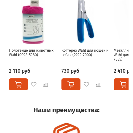
Полотенце для животных
Когтерез Wahl для кошек и
Металличе
Wahl (0093-5980)
собак (2999-7000)
Wahl для л
7835)
2 110 руб
730 руб
2 410 ру
Наши преимущества: