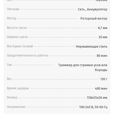
Нож триммера рекомендуется смазывать не реже 1 раза в
Питание
Сеть
,
Аккумулятор
месяц. Щеточку для очистки ножа не применяют для
шейверной головки.
Мотор
Роторный мотор
Комплектация
Высота среза
0,7 мм
Триммер
Ширина среза
30 мм
Защитная крышка для ножа
Насадка-шейвер
Материал лезвий
Нержавеющая сталь
Насадка для стрижки волос в носу или ушах
Продолжительность работы
Набор из трех насадок, 1,5, 3 и 4,5 мм
80 мин
Регулируемая насадка, 2-12 мм
Тип
Триммер для стрижки усов или
Зарядный адаптер Wahl Switching power supply
бороды
SPE024012V
Кисточка для очистки ножа
Вес
120 г
Масло, 5 мл
Время зарядки
480 мин
Расческа
Чехол для безопасного хранения или перевозки
Размер
158x35x36 мм
набора
Инструкция
Напряжение
100-240 В, 50-60 Гц