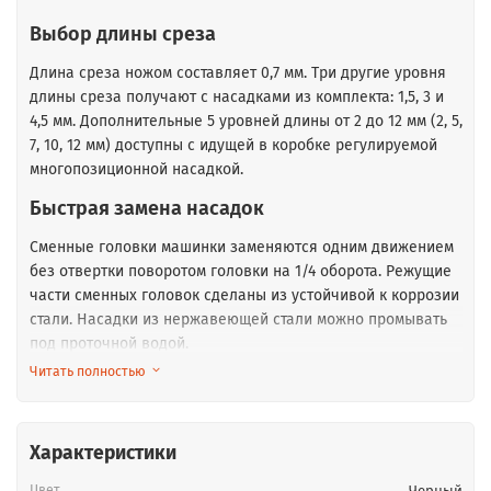
Выбор длины среза
Длина среза ножом составляет 0,7 мм. Три другие уровня
длины среза получают с насадками из комплекта: 1,5, 3 и
4,5 мм. Дополнительные 5 уровней длины от 2 до 12 мм (2, 5,
7, 10, 12 мм) доступны с идущей в коробке регулируемой
многопозиционной насадкой.
Быстрая замена насадок
Сменные головки машинки заменяются одним движением
без отвертки поворотом головки на 1/4 оборота. Режущие
части сменных головок сделаны из устойчивой к коррозии
стали. Насадки из нержавеющей стали можно промывать
под проточной водой.
Читать полностью
Эргономика и вес
Облегченный корпус триммера с противоскользящими
ребрами и прорезиненными вставками не выскальзывает
Характеристики
из влажных рук.
Цвет
Черный