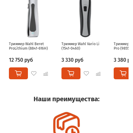
Триммер Wahl Beret
Триммер Wahl Vario Li
Триммер W
ProLithium (8841-616Н)
(1541-0460)
Pro (9855-1
12 750 руб
3 330 руб
3 380 р
Наши преимущества: