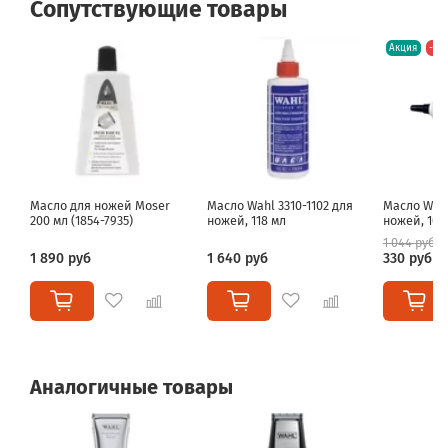
Сопутствующие товары
Акция
-68
Масло для ножей Moser
Масло Wahl 3310-1102 для
Масло Wahl
200 мл (1854-7935)
ножей, 118 мл
ножей, 10 
1 044 руб
1 890 руб
1 640 руб
330 руб
Аналогичные товары