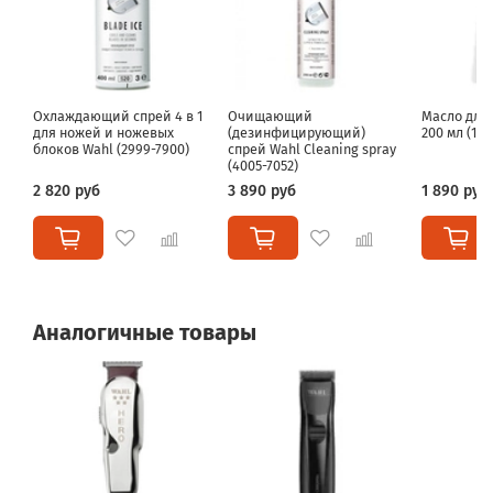
6,5 мм
,
8 мм
,
9,5 мм
Охлаждающий спрей 4 в 1
Очищающий
Масло для
для ножей и ножевых
(дезинфицирующий)
200 мл (185
блоков Wahl (2999-7900)
спрей Wahl Cleaning spray
(4005-7052)
2 820 руб
3 890 руб
1 890 руб
Аналогичные товары