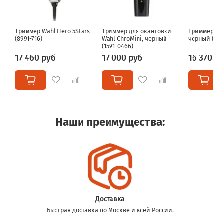
Триммер Wahl Hero 5Stars
Триммер для окантовки
Триммер Wa
(8991-716)
Wahl ChroMini, черный
черный (15
(1591-0466)
17 460 руб
17 000 руб
16 370 
Наши преимущества:
Доставка
Быстрая доставка по Москве и всей России.