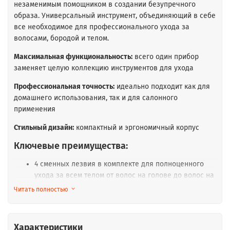
незаменимым помощником в создании безупречного
образа. Универсальный инструмент, объединяющий в себе
все необходимое для профессионального ухода за
волосами, бородой и телом.
Максимальная функциональность:
всего один прибор
заменяет целую коллекцию инструментов для ухода
Профессиональная точность:
идеально подходит как для
домашнего использования, так и для салонного
применения
Стильный дизайн:
компактный и эргономичный корпус
Ключевые преимущества:
4 сменных лезвия в комплекте для полноценного
ухода за всем телом от волос на голове до волос на
теле
Читать полностью
Инновационное Т-образное лезвие обеспечивает
безупречную детализацию и точность стрижки
Удобная подставка выполняет двойную функцию:
Характеристики