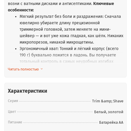
возни с ватными дисками и антисептиками.
Ключевые
особенности:
Мягкий результат без боли и раздражения: Сначала
ювелирно убираете длину прецизионной
триммерной головкой, затем меняете на мини-
шейвер — и вот уже кожа гладкая, как шёлк. Никаких
микропорезов, никакой микрощетины.
Эргономичный хват: Тонкий и лёгкий корпус (всего
190 г) буквально ложится в ладонь. Вы получаете
тотальный контроль в самых неудобных изгибах
линии бикини и подмышек.
Читать полностью
Абсолютная свобода движений: Беспроводная
работа от одной долгоиграющей литиевой батарейки
АА. Никаких проводов, тянущихся к розетке.
Характеристики
Идеально для домашнего интимного ухода и для
командировок.
Серия
Trim &amp; Shave
Лёгкая очистка: Полностью водонепроницаемый
Цвет
Белый, золотой
корпус позволяет промывать лезвийный блок прямо
под краном. Гигиенично, свежо и без накопления
Питание
Батарейка AA
бактерий.