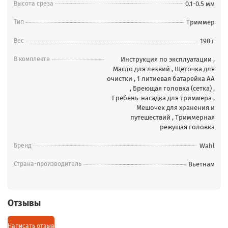
Высота среза
0.1-0.5 мм
Комплектация:
1 литиевая батарейка АА (уже в комплекте)
Тип
Триммер
Триммерная режущая головка
Вес
190 г
Бреющая головка (сетка)
Гребень-насадка для триммера
В комплекте
Инструкция по эксплуатации
,
Мешочек для хранения и путешествий
Масло для лезвий
,
Щеточка для
Масло для лезвий (для ухода)
очистки
,
1 литиевая батарейка АА
Щеточка для очистки
,
Бреющая головка (сетка)
,
Гребень-насадка для триммера
,
Инструкция по эксплуатации
Мешочек для хранения и
путешествий
,
Триммерная
режущая головка
Бренд
Wahl
Страна-производитель
Вьетнам
Отзывы
Написать отзыв