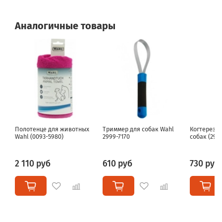
Аналогичные товары
Полотенце для животных
Триммер для собак Wahl
Когтерез W
Wahl (0093-5980)
2999-7170
собак (299
2 110 руб
610 руб
730 руб