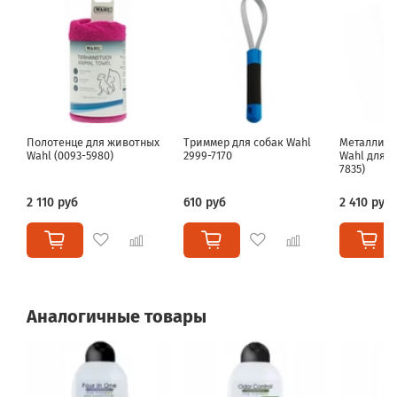
Полотенце для животных
Триммер для собак Wahl
Металличе
Wahl (0093-5980)
2999-7170
Wahl для л
7835)
2 110 руб
610 руб
2 410 руб
Аналогичные товары