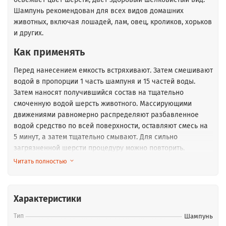
Шампунь рекомендован для всех видов домашних
животных, включая лошадей, лам, овец, кроликов, хорьков
и других.
Как применять
Перед нанесением емкость встряхивают. Затем смешивают
водой в пропорции 1 часть шампуня и 15 частей воды.
Затем наносят получившийся состав на тщательно
смоченную водой шерсть животного. Массирующими
движениями равномерно распределяют разбавленное
водой средство по всей поверхности, оставляют смесь на
5 минут, а затем тщательно смывают. Для сильно
загрязненной шерсти процедуру можно повторить.
Читать полностью
При мытье избегают попадания состава в глаза, уши, нос
или другие чувствительные области. Если контакт все-таки
произошел, тщательно промойте чистой теплой водой.
Характеристики
Смесь запрещено наносить на сухую шерсть.
Тип
Шампунь
Разбавленный водой концентрат можно наносить только