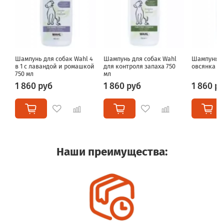
Шампунь для собак Wahl 4
Шампунь для собак Wahl
Шампунь д
в 1 с лавандой и ромашкой
для контроля запаха 750
овсянка 75
750 мл
мл
1 860 руб
1 860 руб
1 860 р
Наши преимущества: