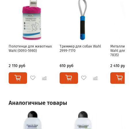
Полотенце для животных
Триммер для собак Wahl
Металличе
Wahl (0093-5980)
2999-7170
Wahl для л
7835)
2 110 руб
610 руб
2 410 руб
Аналогичные товары