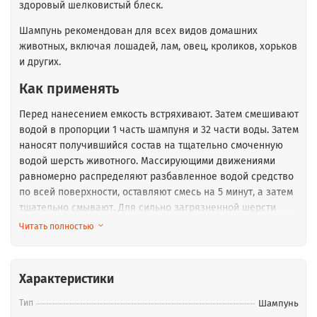
здоровый шелковистый блеск.
Шампунь рекомендован для всех видов домашних
животных, включая лошадей, лам, овец, кроликов, хорьков
и других.
Как применять
Перед нанесением емкость встряхивают. Затем смешивают
водой в пропорции 1 часть шампуня и 32 части воды. Затем
наносят получившийся состав на тщательно смоченную
водой шерсть животного. Массирующими движениями
равномерно распределяют разбавленное водой средство
по всей поверхности, оставляют смесь на 5 минут, а затем
тщательно смывают. Для сильно загрязненной шерсти
процедуру можно повторить.
Читать полностью
При мытье избегают попадания состава в глаза, уши, нос
или другие чувствительные области. Если контакт все-таки
Характеристики
произошел, тщательно промойте чистой теплой водой.
Тип
Шампунь
Смесь запрещено наносить на сухую шерсть.