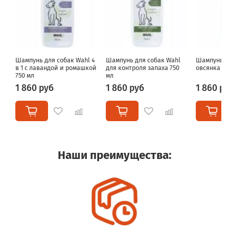
Шампунь для собак Wahl 4
Шампунь для собак Wahl
Шампунь д
в 1 с лавандой и ромашкой
для контроля запаха 750
овсянка 75
750 мл
мл
1 860 руб
1 860 руб
1 860 р
Наши преимущества: